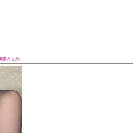
0］季節のもの♪