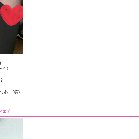

∇＾）
？
あ…(笑)
4］フェチ