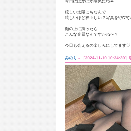
今日はぽかぽか陽気だね☀️
眩しい太陽にちなんで
眩しいほど神々しい？写真を\(//∇//)\
顔の上に跨ったら
こんな光景なんですかね〜？
今日も会えるの楽しみにしてます♡
みのり
- ［2024-11-10 10:24:3