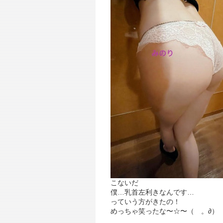
こないだ
僕…乳首左利きなんです…
っていう方がきたの！
めっちゃ笑ったな〜☆〜（ゝ。∂）