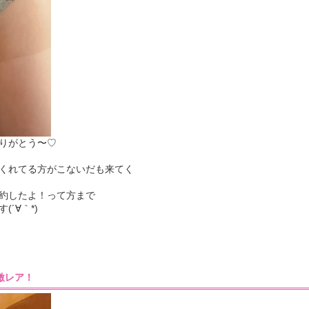
りがとう〜♡
くれてる方がこないだも来てく
約したよ！って方まで
´∀｀*)
4］激レア！