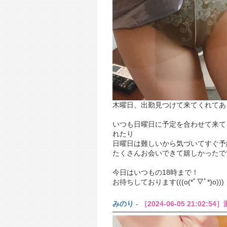
木曜日、出勤見つけて来てくれてあ
いつも日曜日に予定を合わせて来て
れたり
日曜日は難しいから気づいてすぐ予
たくさんお会いできて嬉しかったです(
今日はいつもの18時まで！
お待ちしております(((o(*ﾟ▽ﾟ*)o)))
みのり
- ［2024-06-05 21:02:5