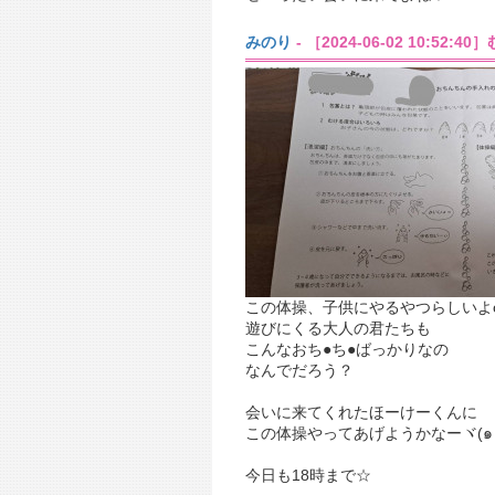
みのり
- ［2024-06-02 10:52:4
この体操、子供にやるやつらしいよo(
遊びにくる大人の君たちも
こんなおち●ち●ばっかりなの
なんでだろう？
会いに来てくれたほーけーくんに
この体操やってあげようかなーヾ(๑╹◡
今日も18時まで☆