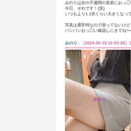
みのりは女の子週間の直前におっ◯
今日、それです！(笑)
いつもより1.1倍くらい大きくなって
写真は通常時なので張ってないけど
パンパンおっ◯い確認しにきてね〜( ^
みのり
- ［2024-05-19 12:03:2