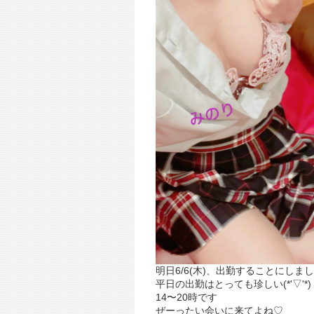
明日6/6(木)、出勤することにしま
平日の出勤はとっても珍しい(*'▽'*)
14〜20時です
ぜーったい会いに来てよね♡