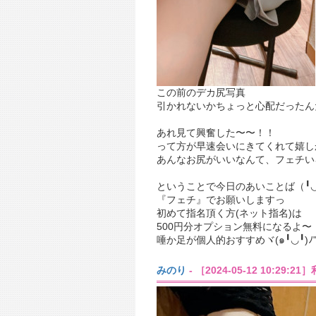
この前のデカ尻写真
引かれないかちょっと心配だったん
あれ見て興奮した〜〜！！
って方が早速会いにきてくれて嬉し
あんなお尻がいいなんて、フェチい
ということで今日のあいことば（╹◡
『フェチ』でお願いしますっ
初めて指名頂く方(ネット指名)は
500円分オプション無料になるよ〜
唾か足が個人的おすすめヾ(๑╹◡╹)ﾉ
みのり
- ［2024-05-12 10:29:2