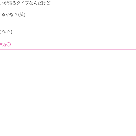
いが張るタイプなんだけど
るかな？(笑)
ω^ )
8］デカ◯