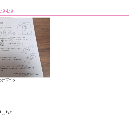
0］むきむき
^▽^)o
╹)ﾉ"