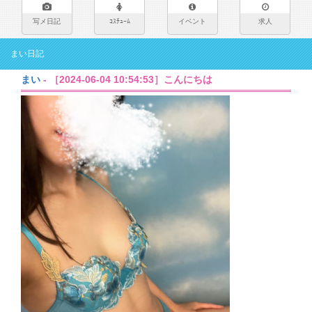
写メ日記
ｺｽﾁｭｰﾑ
イベント
求人
まい日記
まい
- ［2024-06-04 10:54:53］こんにちは