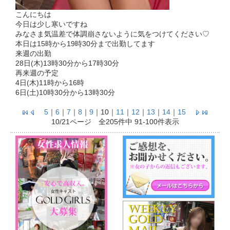
こんにちは
今日は少し寒いですね
みなさま気温差で体調崩さないように気をつけてください♡
本日は15時から19時30分まで出勤してます
来週の出勤
28日(木)13時30分から17時30分
再来週の予定
4日(木)11時から16時
6日(土)10時30分から13時30分
5
｜
6
｜
7
｜
8
｜
9
｜
10
｜
11
｜
12
｜
13
｜
14
｜
15
10/21ページ 全205件中 91-100件表示