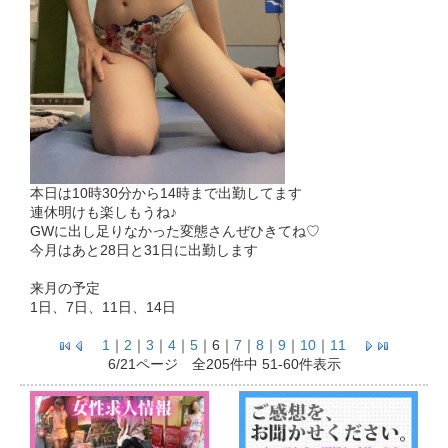
本日は10時30分から14時まで出勤してます
連休明けも楽しもうね♪
GWに出し足りなかった変態さんぜひきてね♡
今月はあと28日と31日に出勤します
来月の予定
1日、7日、11日、14日
1
｜
2
｜
3
｜
4
｜
5
｜
6
｜
7
｜
8
｜
9
｜
10
｜
11
6/21ページ 全205件中 51-60件表示