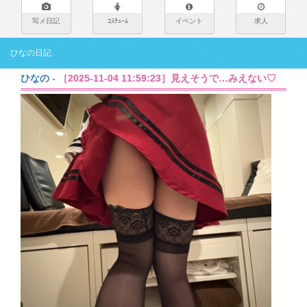
写メ日記
ｺｽﾁｭｰﾑ
イベント
求人
ひなの日記
ひなの
- ［2025-11-04 11:59:23］見えそうで…みえない♡