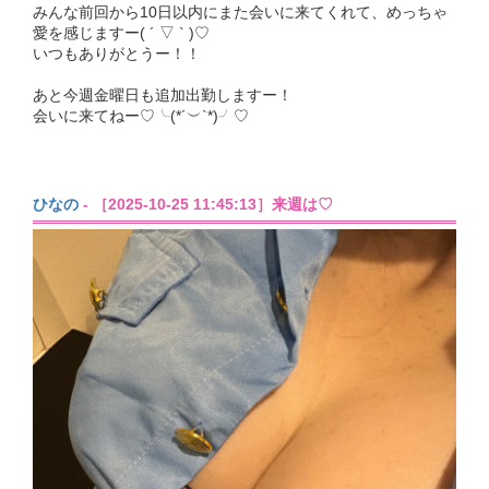
みんな前回から10日以内にまた会いに来てくれて、めっちゃ
愛を感じますー( ´ ▽ ` )♡
いつもありがとうー！！
あと今週金曜日も追加出勤しますー！
会いに来てねー♡╰(*´︶`*)╯♡
ひなの
- ［2025-10-25 11:45:13］来週は♡