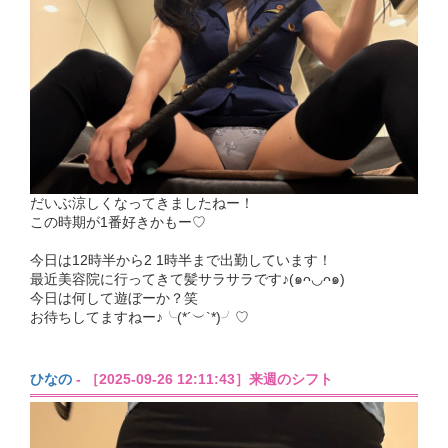
だいぶ涼しくなってきましたねー！
この時期が1番好きかもー♡
今日は12時半から2 1時半まで出勤しています！
最近美容院に行ってきて髪サラサラです♪(๑ᴖ◡ᴖ๑)
今日は何して遊ぼーか？笑
お待ちしてますねー♪╰(*´︶`*)╯♡
ひなの
- ［2025-09-26 12:11:43］来週のシフト