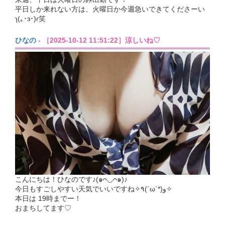
平日しか来れない方は、火曜日か今週急いできてくださーい
ɿ(｡･ɜ･)ɾ笑
ひなの
- ［2025-10-12 11:51:22］涼しいね♡
こんにちは！ひなのです♪(๑ᴖ◡ᴖ๑)♪
今日もすごしやすい天気でいいですね✧٩(ˊωˋ*)و✧
本日は 19時までー！
おまちしてます♡