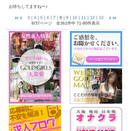
お待ちしてますねー♪
3
｜
4
｜
5
｜
6
｜
7
｜
8
｜
9
｜
10
｜
11
｜
12
｜
13
8/37ページ 全361件中 71-80件表示