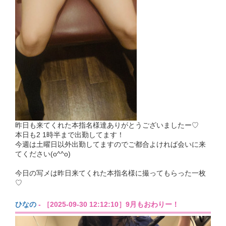
昨日も来てくれた本指名様達ありがとうございましたー♡
本日も2 1時半まで出勤してます！
今週は土曜日以外出勤してますのでご都合よければ会いに来
てください(o^^o)
今日の写メは昨日来てくれた本指名様に撮ってもらった一枚
♡
ひなの
- ［2025-09-30 12:12:10］9月もおわりー！