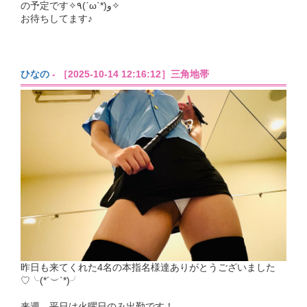
の予定です✧٩(ˊωˋ*)و✧
お待ちしてます♪
ひなの
- ［2025-10-14 12:16:12］三角地帯
昨日も来てくれた4名の本指名様達ありがとうございました
♡╰(*´︶`*)╯
来週、平日は火曜日のみ出勤です！