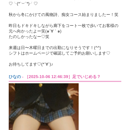
♡╰(*´︶`*)╯♡
秋から冬にかけての風物詩、痴女コース始まりましたー！笑
昨日もドキドキしながら廊下をコート一枚で歩いてお客様の
元へ向かったよー笑(๑´∀｀๑)
たのしかったなー♡笑
来週は日〜木曜日までの出勤になりそうです！(^^)
シフトはホームページで確認してご予約お願いします♡
お待ちしてます♡(*´∀`)♪
ひなの
- ［2025-10-06 12:46:39］足でいじめる？