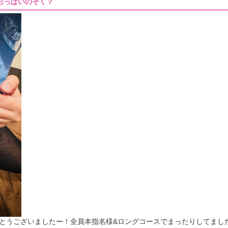
:08］おっぱいのぞく？
うございましたー！全員本指名様&ロングコースでまったりしてましたー♡(