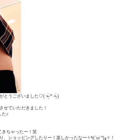
ました♡( ˃̶̤́ ꒳ ˂̶̤̀ )
させていただきました！
した♪
てきちゃったー！笑
美味しいご飯たべたり、温泉入ったり、ショッピングしたりー！楽しかったなー✧٩(ˊωˋ*)و✧！