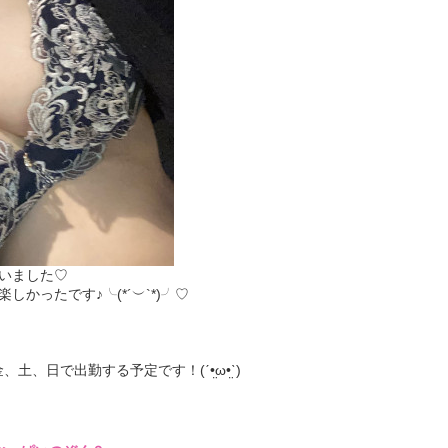
いました♡
かったです♪╰(*´︶`*)╯♡
土、日で出勤する予定です！(ˊ•̤ω•̤ˋ)