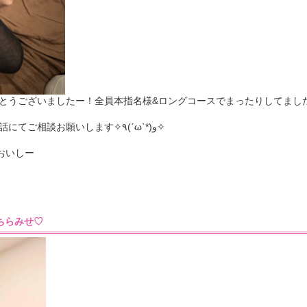
うございましたー！全員本指名様&ロングコースでまったりしてましたー♡(
お時間も延ばすこと可能なのでお電話にてご相談お願いします✧٩(ˊωˋ*)و✧
おいしー
54］ちらみせ♡