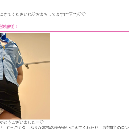
きてくださいね♡おまちしてます(*^▽^*)♡♡
43］絶対服従！
がとうございましたー♡
が、すっごく久しぶりな本指名様が会いにきてくれたり、2時間半のロ