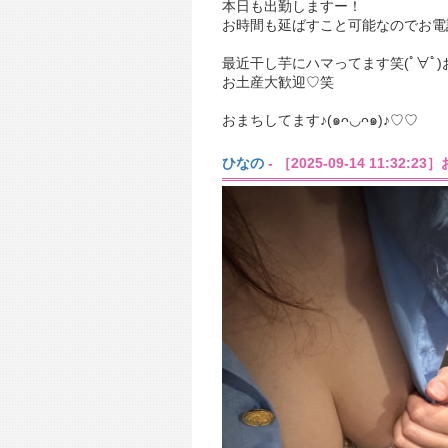
本日も出勤しますー！
最近干し芋にハマってます笑(ﾟ∀ﾟ)
お土産大歓迎♡笑
おまちしてます♪(๑ᴖ◡ᴖ๑)♪♡♡
ひなの
- ［2025-09-14 11:32