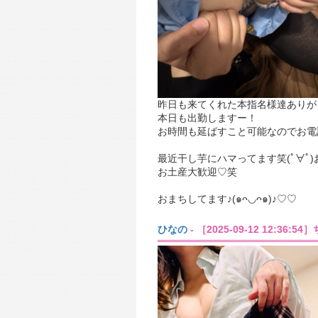
昨日も来てくれた本指名様達ありがと
本日も出勤しますー！
最近干し芋にハマってます笑(ﾟ∀ﾟ)
お土産大歓迎♡笑
おまちしてます♪(๑ᴖ◡ᴖ๑)♪♡♡
ひなの
- ［2025-09-12 12:36: