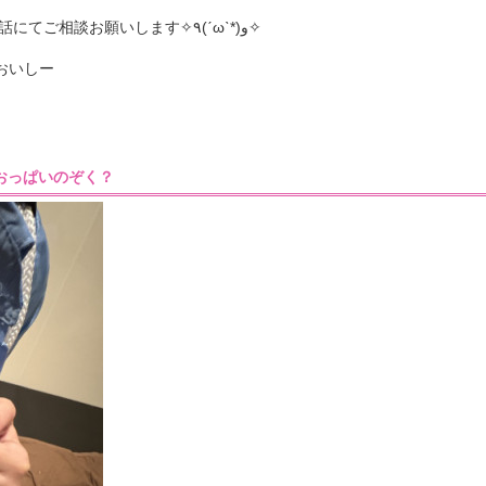
お時間も延ばすこと可能なのでお電話にてご相談お願いします✧٩(ˊωˋ*)و✧
おいしー
:23］おっぱいのぞく？