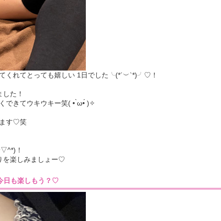
れてとっても嬉しい 1日でした╰(*´︶`*)╯♡！
ました！
てウキウキー笑( • ̀ω•́ )✧
ます♡笑
^*)！
りを楽しみましょー♡
:39］今日も楽しもう？♡