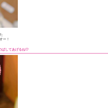
た
すー！
17］のばしてあげるね🤍