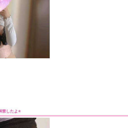
55］解禁したよ⭐