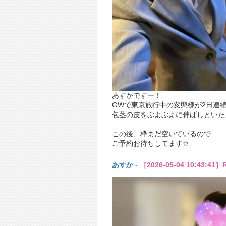
あすかですー！
GWで東京旅行中の変態様が2日連続
包茎の皮をぶよぶよに伸ばしといた
この後、枠まだ空いているので
ご予約お待ちしてます✩︎
あすか
- ［2026-05-04 10:43:4