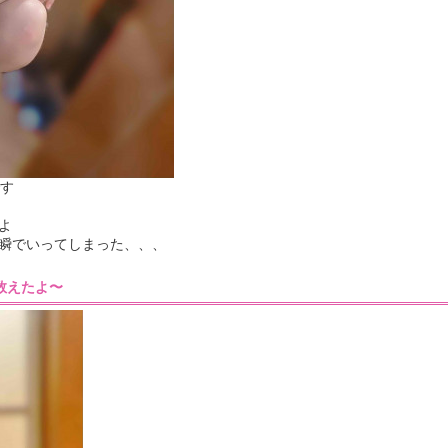
です
よ
瞬でいってしまった、、、
28］数えたよ〜