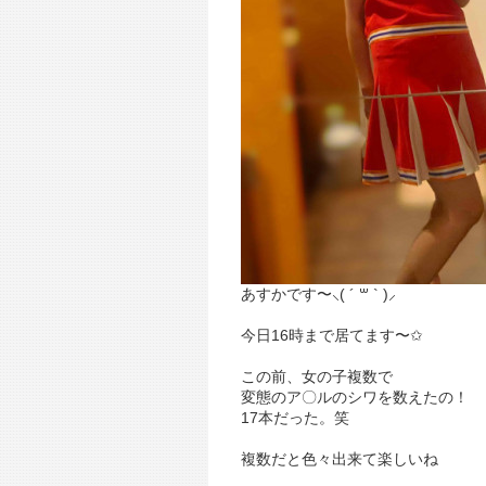
あすかです〜⸜( ´ ꒳ ` )⸝
今日16時まで居てます〜✩︎
この前、女の子複数で
変態のア〇︎ルのシワを数えたの！
17本だった。笑
複数だと色々出来て楽しいね