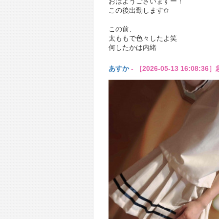
おはようございますー！
この後出勤します✩︎
この前、
太ももで色々したよ笑
何したかは内緒
あすか
- ［2026-05-13 16:08:36