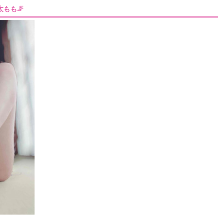
］太もも🦵