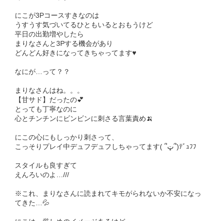
にこが3Pコースすきなのは
うすうす気づいてるひともいるとおもうけど
平日の出勤増やしたら
まりなさんと3Pする機会があり
どんどん好きになってきちゃってます♥️
なにが…って？？
まりなさんはね。。。
【甘サド】だったの💕
とっても丁寧なのに
心とチンチンにビンビンに刺さる言葉責め🍌
にこの心にもしっかり刺さって、
こっそりプレイ中デュフデュフしちゃってます( ՞ټ՞)ﾃﾞｭﾌﾌ
スタイルも良すぎて
えんろいのよ…///
※これ、まりなさんに読まれてキモがられないか不安になっ
てきた…💦