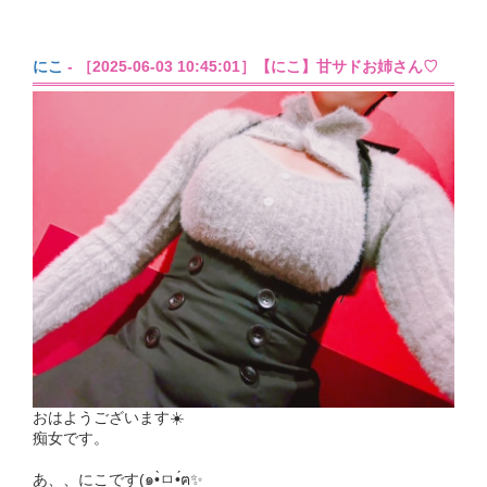
にこ
- ［2025-06-03 10:45:01］【にこ】甘サドお姉さん♡
おはようございます☀️
痴女です。
あ、、にこです(๑•̀ㅁ•́ฅ✨