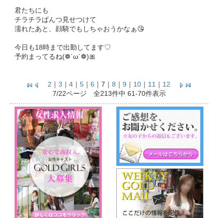
君たちにも
チラチラぱんつ見せつけて
濡れたあと、顔騎でもしちゃおうかなぁ😘
今日も18時まで出勤してます♡
予約まってるね(❁´ω`❁)🎀
2
｜
3
｜
4
｜
5
｜
6
｜
7
｜
8
｜
9
｜
10
｜
11
｜
12
7/22ページ 全213件中 61-70件表示