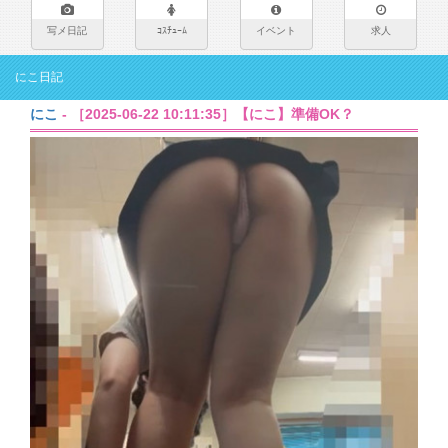
写メ日記
ｺｽﾁｭｰﾑ
イベント
求人
にこ日記
にこ
- ［2025-06-22 10:11:35］【にこ】準備OK？