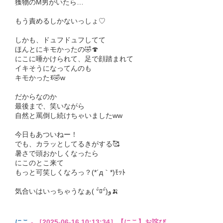
獲物のM男がいたら…
もう責めるしかないっしょ♡
しかも、ドュフドュフしてて
ほんとにキモかったの🤣🍄
にこに唾かけられて、足で顔踏まれて
イキそうになってんのも
キモかったꉂ🤣w
だからなのか
最後まで、笑いながら
自然と罵倒し続けちゃいましたww
今日もあついねー！
でも、カラッとしてるきがする🥰
暑さで頭おかしくなったら
にこのとこ来て
もっと可笑しくなろっ？(*´д｀*)ﾓｯﾄ
気合いはいっちゃうなぁ( °̀ﾛ°́)و🍌
にこ
- ［2025-06-16 10:13:34］【にこ】お詫び