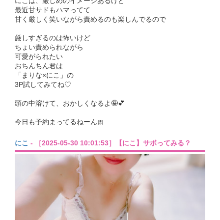
にこは、厳しめのイメージあるけど
最近甘サドもハマってて
甘く厳しく笑いながら責めるのも楽しんでるので
厳しすぎるのは怖いけど
ちょい責められながら
可愛がられたい
おちんちん君は
「まりな×にこ」の
3P試してみてね♡
頭の中溶けて、おかしくなるよ🤪💕
今日も予約まってるねーん🎀
にこ
- ［2025-05-30 10:01:53］【にこ】サボってみる？