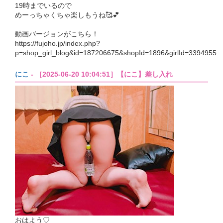
19時までいるので
めーっちゃくちゃ楽しもうね🥰💕︎
動画バージョンがこちら！
https://fujoho.jp/index.php?
p=shop_girl_blog&id=187206675&shopId=1896&girlId=3394955
にこ
- ［2025-06-20 10:04:51］【にこ】差し入れ
おはよう♡