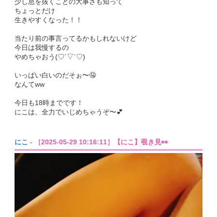
少し息を抜くことの大事さも知って
ちょっとだけ
生きやすくなった！！
当たり前の事言ってるかもしれないけど
今日は我慢するの
やめちゃおう(♡´▽`♡)
いっぱい白いのだそぉ〜🤤
なんてww
今日も18時までです！
にこは、全力でいじめちゃうぞ〜💕
にこ
- ［2025-05-29 10:16:11］【にこ】覗き見👀