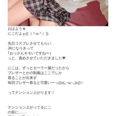
おはよう☀️
にこだよぉ((（＾ω＾）))
先日コスプレさせてもらい
JKになりきって
｢おっさんキモいですねー｣
っと、責めさせていただきました💗
にこは、ずっとセーラー服だったから
ブレザーとかの制服はここでしか
着ることが出来ず
毎回ブレザー着ると可愛いーっ((o(｡･ω･｡)o))✨
ってテンション上がります！
テンション上がってるにこ
の前に……