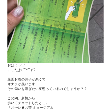
おはよう♡
にこだよ( ¯꒳¯ )♡
最近お腹の調子が悪くて
オナラが臭います…
その匂いを嗅ぎたい変態っているのでしょうか？？
この間、新橋から
歩いてチョットしたとこに
「お〜い🍵お茶 ミュージアム」