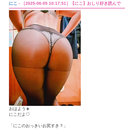
にこ
- ［2025-06-05 10:17:51］【にこ】おしり好き読んで
おはよう☀️
にこだよ♡
「にこのおっきいお尻すき？」