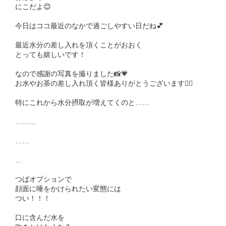
にこだよ😊
今日はココ最近のなかで過ごしやすい日だね💕︎
最近水分の差し入れを頂くことがおおく
とっても嬉しいです！
なので感謝の写真を撮りました📸💗
お水やお茶の差し入れ頂く皆様ありがとうございます🙇‍♀️
特にこれから水分摂取が増えてくのと……
………
……
…
つばオプションで
顔面に唾をかけられたい変態には
つい！！！
口に含んだ水を