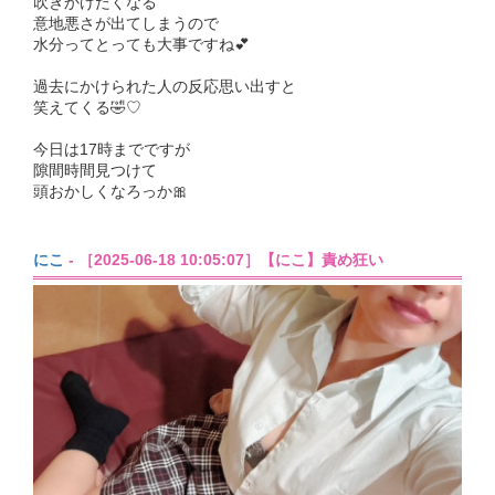
吹きかけたくなる
意地悪さが出てしまうので
水分ってとっても大事ですね💕︎
過去にかけられた人の反応思い出すと
笑えてくる🤣♡
今日は17時までですが
隙間時間見つけて
頭おかしくなろっか🎀
にこ
- ［2025-06-18 10:05:07］【にこ】責め狂い