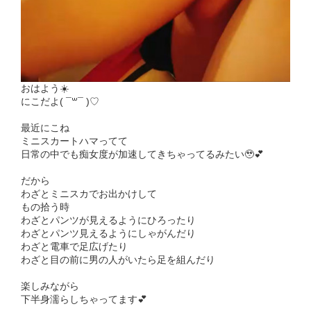
おはよう☀️
にこだよ( ¯꒳¯ )♡
最近にこね
ミニスカートハマってて
日常の中でも痴女度が加速してきちゃってるみたい🥹💕
だから
わざとミニスカでお出かけして
もの拾う時
わざとパンツが見えるようにひろったり
わざとパンツ見えるようにしゃがんだり
わざと電車で足広げたり
わざと目の前に男の人がいたら足を組んだり
楽しみながら
下半身濡らしちゃってます💕