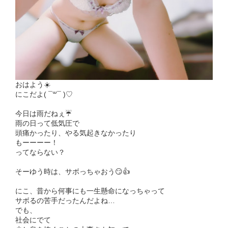
おはよう☀️
にこだよ( ¯꒳¯ )♡
今日は雨だねぇ☔️
雨の日って低気圧で
頭痛かったり、やる気起きなかったり
もーーーー！
ってならない？
そーゆう時は、サボっちゃおう😏👍
にこ、昔から何事にも一生懸命になっちゃって
サボるの苦手だったんだよね…
でも、
社会にでて