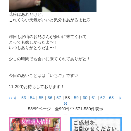
花粉はあれだけど、
これくらい天気がいいと気分もあがるよね♡
昨日も沢山のお兄さんが会いに来てくれて
とっても嬉しかったよ〜！
いつもありがとうだよ〜！
少しの時間でも会いに来てくれてありがと！
今日のあいことばは「いちご」です♡
11-20でお待ちしております！
53
｜
54
｜
55
｜
56
｜
57
｜
58
｜
59
｜
60
｜
61
｜
62
｜
63
58/99ページ 全990件中 571-580件表示