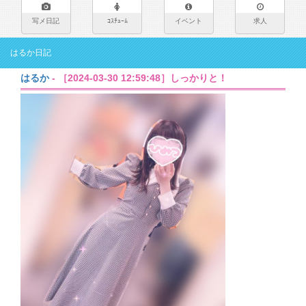
写メ日記
ｺｽﾁｭｰﾑ
イベント
求人
はるか日記
はるか
- ［2024-03-30 12:59:48］しっかりと！