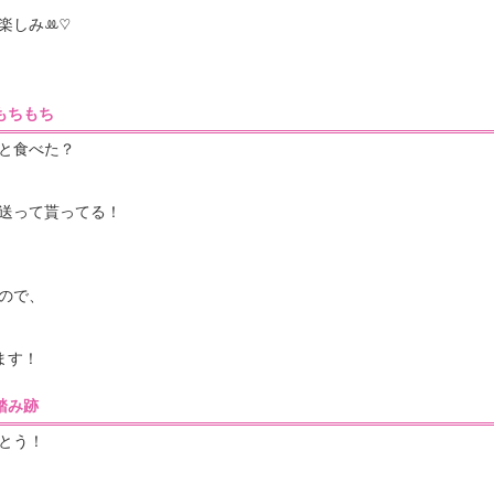
み‪ꔛ‬♡‪
9］もちもち
と食べた？
送って貰ってる！
ので、
ます！
8］踏み跡
とう！