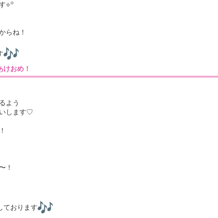
す⟡꙳
からね！
す
55］あけおめ！
るよう
いします♡
！
〜！
ちしております