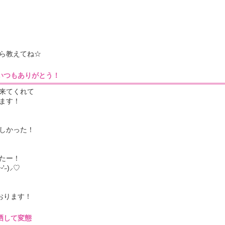
ら教えてね☆
:23］いつもありがとう！
来てくれて
ます！
しかった！
たー！
⸝‪‪‎♡
ております！
48］晒して変態