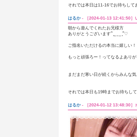
それでは本日は11-16でお待ちし
はるか
- ［2024-01-13 12:41:
朝から遊んでくれたお兄様方
ありがとうございます՞ ̥_ ̫ _ ̥՞♡
ご指名いただけるの本当に嬉しい！
もっと頑張ろー！ってなるよありが
まだまだ寒い日が続くからみんな気
それでは本日も19時までお待ちし
はるか
- ［2024-01-12 13:48