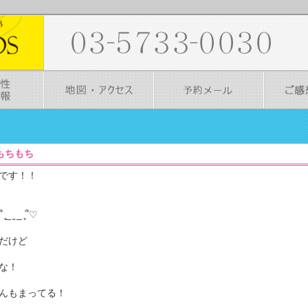
2］もちもち
です！！
 _ ̥՞♡
だけど
な！
んもまってる！