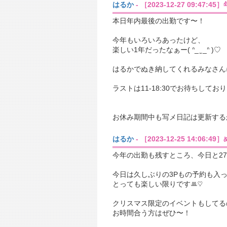
はるか
- ［2023-12-27 09:47:
本日年内最後の出勤です〜！
今年もいろいろあったけど、
楽しい1年だったなぁー( ᐢ_ ̫ _ᐢ )♡
はるかでぬき納してくれるみなさん
ラストは11-18:30でお待ちしており
お休み期間中も写メ日記は更新する
はるか
- ［2023-12-25 14:06:
今年の出勤も残すところ、今日と2
今日は久しぶりの3Pもの予約も入
とっても楽しい限りです‪ꔛ‬♡‪
クリスマス限定のイベントもしてる
お時間合う方はぜひ〜！