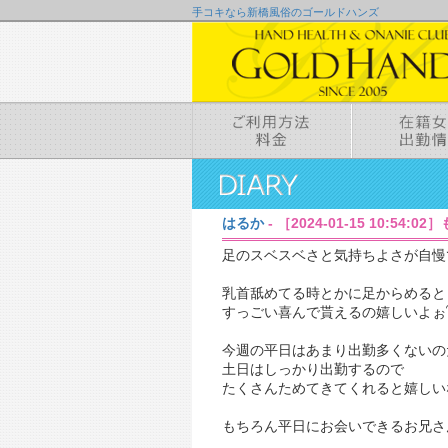
手コキなら新橋風俗のゴールドハンズ
はるか
- ［2024-01-15 10:54:0
足のスベスベさと気持ちよさが自慢
乳首舐めてる時とかに足からめると
すっごい喜んで貰えるの嬉しいよぉ՞ ̥_ ̫
今週の平日はあまり出勤多くないの
土日はしっかり出勤するので
たくさんためてきてくれると嬉しい
もちろん平日にお会いできるお兄さ