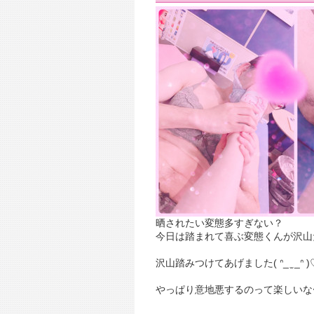
晒されたい変態多すぎない？
今日は踏まれて喜ぶ変態くんが沢山
沢山踏みつけてあげました︎( ᐢ_ ̫ _ᐢ )
やっぱり意地悪するのって楽しいな