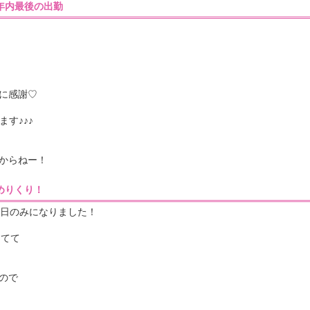
45］年内最後の出勤
に感謝♡
ます♪♪♪
からねー！
49］めりくり！
7日のみになりました！
ってて
ので