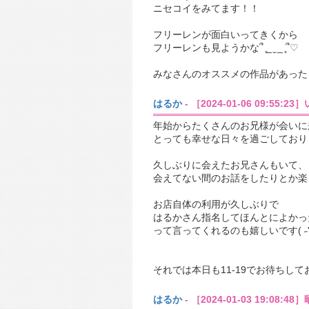
ニセコイをみてます！！
フリーレンが面白いってきくから
フリーレンも見ようかな՞ ̥_ ̫ _ ̥՞♡
みなさんのオススメの作品があった
はるか
- ［2024-01-06 09:55
年始からたくさんのお兄様が会いに
とっても幸せな日々を過ごしており
久しぶりに会えたお兄さんもいて、
会えてない間のお話をしたりとか楽
お店自体の利用が久しぶりで
はるかさん指名してほんとによかっ
って言ってくれるのも嬉しいです( ˶'ᵕ'˶)
それでは本日も11-19でお待ちし
はるか
- ［2024-01-03 19:08: