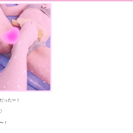
だったー！
♡
〜！