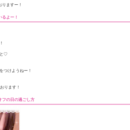
ておりますー！
50］いるよー！
！
と♡
をつけようねー！
ております！
:30］オフの日の過ごし方