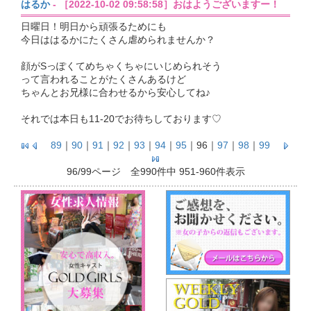
はるか
- ［2022-10-02 09:58:58］おはようございますー！
日曜日！明日から頑張るためにも
今日ははるかにたくさん虐められませんか？
顔がSっぽくてめちゃくちゃにいじめられそう
って言われることがたくさんあるけど
ちゃんとお兄様に合わせるから安心してね♪
それでは本日も11-20でお待ちしております♡
89
｜
90
｜
91
｜
92
｜
93
｜
94
｜
95
｜
96
｜
97
｜
98
｜
99
96/99ページ 全990件中 951-960件表示