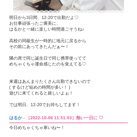
明日から3日間、12-20で出勤だよ♡
お仕事頑張ったご褒美に、
はるかと一緒に楽しい時間過ごそうね♪
高校の同級生が一時的に地元に戻るから
その前にあってきたんだぁ〜！
隣の席で同じ誕生日で同じ携帯使ってて
めちゃくちゃ運命感じたのを覚えてる♡
来週はあんまりたくさん出勤できないので
( するけど短めの時間が多い！ )
遊びに来てくれると嬉しいよぉ！
では明日、12-20でお待ちしてます！
はるか
- ［2022-10-06 11:51:03］熱い一日に ♡
今日めちゃくちゃ寒いね〜！