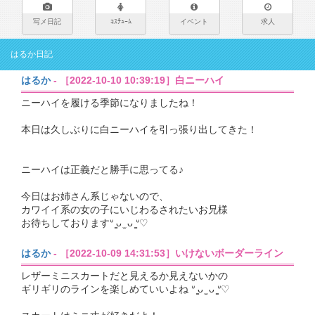
写メ日記
ｺｽﾁｭｰﾑ
イベント
求人
はるか日記
はるか
- ［2022-10-10 10:39:19］白ニーハイ
ニーハイを履ける季節になりましたね！
本日は久しぶりに白ニーハイを引っ張り出してきた！
ニーハイは正義だと勝手に思ってる♪
今日はお姉さん系じゃないので、
カワイイ系の女の子にいじわるされたいお兄様
お待ちしておりますᐡ ̳ᴗ ̫ ᴗ ̳ᐡ♡
はるか
- ［2022-10-09 14:31:53］いけないボーダーライン
レザーミニスカートだと見えるか見えないかの
ギリギリのラインを楽しめていいよね ᐡ ̳ᴗ ̫ ᴗ ̳ᐡ♡