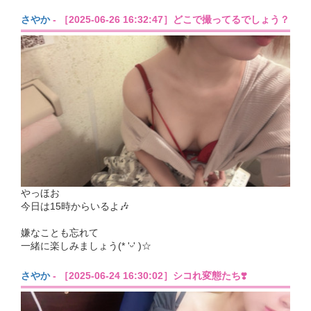
さやか
- ［2025-06-26 16:32:47］どこで撮ってるでしょう？
やっほお
今日は15時からいるよ🎶
嫌なことも忘れて
一緒に楽しみましょう(* 'ᵕ' )☆
さやか
- ［2025-06-24 16:30:02］シコれ変態たち❣️