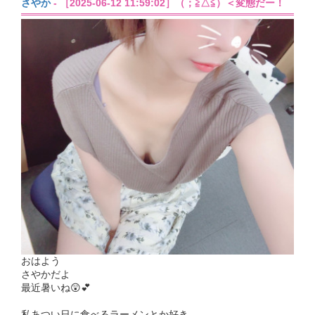
さやか
- ［2025-06-12 11:59:02］（；≧△≦）＜変態だー！
おはよう
さやかだよ
最近暑いね😲💕︎
私あつい日に食べるラーメンとか好き