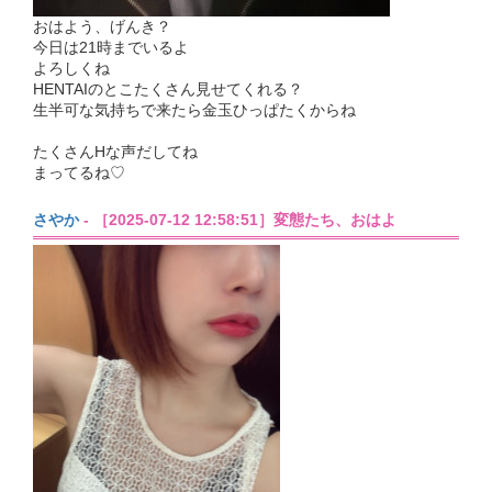
おはよう、げんき？
今日は21時までいるよ
よろしくね
HENTAIのとこたくさん見せてくれる？
生半可な気持ちで来たら金玉ひっぱたくからね
たくさんHな声だしてね
まってるね♡
さやか
- ［2025-07-12 12:58:51］変態たち、おはよ