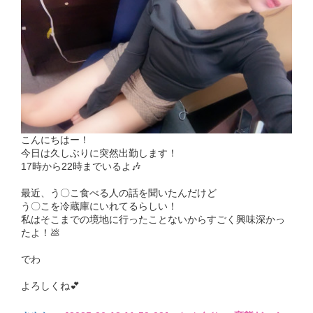
こんにちはー！
今日は久しぶりに突然出勤します！
17時から22時までいるよ🎶
最近、う〇こ食べる人の話を聞いたんだけど
う〇こを冷蔵庫にいれてるらしい！
私はそこまでの境地に行ったことないからすごく興味深かっ
たよ！💩
でわ
よろしくね💕︎