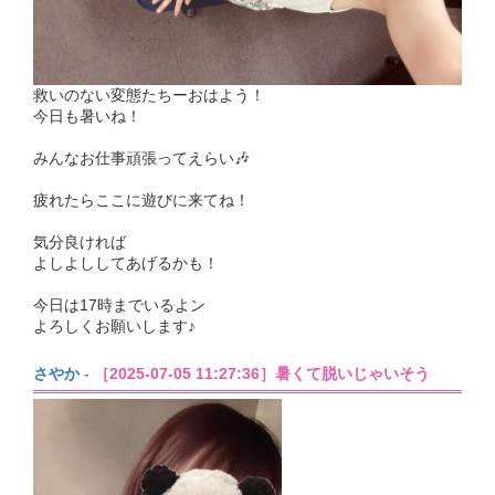
救いのない変態たちーおはよう！
今日も暑いね！
みんなお仕事頑張ってえらい🎶
疲れたらここに遊びに来てね！
気分良ければ
よしよししてあげるかも！
今日は17時までいるよン
よろしくお願いします♪
さやか
- ［2025-07-05 11:27:36］暑くて脱いじゃいそう