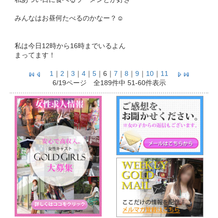
みんなはお昼何たべるのかなー？☺️
私は今日12時から16時までいるよん
まってます！
1
｜
2
｜
3
｜
4
｜
5
｜
6
｜
7
｜
8
｜
9
｜
10
｜
11
6/19ページ 全189件中 51-60件表示