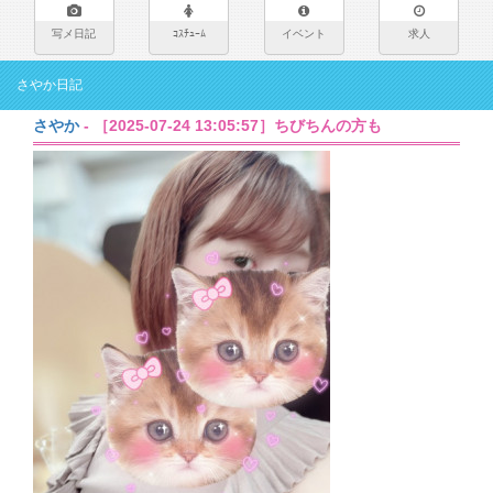
写メ日記
ｺｽﾁｭｰﾑ
イベント
求人
さやか日記
さやか
- ［2025-07-24 13:05:57］ちびちんの方も