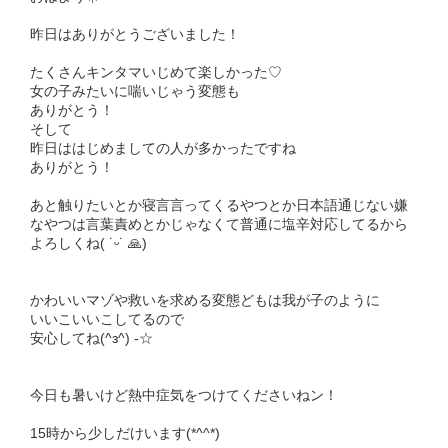
昨日はありがとうございました！
たくさんキンタマいじめて楽しかった♡
女の子みたいに喘いじゃう変態も
ありがとう！
そして
昨日ははじめましての人が多かったですね
ありがとう！
あと触りたいとか寝言言ってくるやつとか日本語通じない嫌
なやつは言葉責めとかじゃなくて普通に塩辛対応してるから
よろしくね( ˙ᵕ˙ 🙏)
かわいいマゾや救いを求める変態どもは我が子のように
いいこいいこしてるので
安心してね(^з^) -☆
今日も暑いけど熱中症気をつけてくださいねン！
15時から少しだけいます(*^^*)