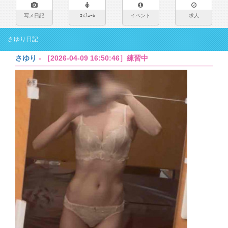
写メ日記
ｺｽﾁｭｰﾑ
イベント
求人
さゆり日記
さゆり
- ［2026-04-09 16:50:46］練習中