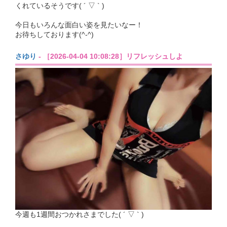
くれているそうです( ´ ▽ ` )
今日もいろんな面白い姿を見たいなー！
お待ちしております(^-^)
さゆり
- ［2026-04-04 10:08:28］リフレッシュしよ
今週も1週間おつかれさまでした( ´ ▽ ` )