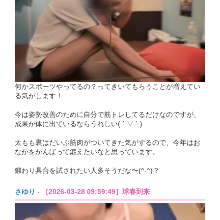
何かスポーツやってるの？ってきいてもらうことが増えてい
る気がします！
今は姿勢改善のために自分で筋トレしてるだけなのですが、
成果が体に出ているならうれしい( ´ ▽ ` )
太もも裏はだいぶ筋肉がついてきた気がするので、今年はお
なかをがんばって鍛えたいなと思っています。
鍛わり具合を試されたい人多そうだな〜(^-^)？
さゆり
- ［2026-03-28 09:59:49］球春到来