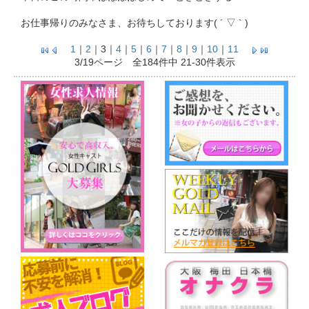
お仕事帰りのみなさま、お待ちしております( ´ ▽ ` )
1
｜
2
｜
3
｜
4
｜
5
｜
6
｜
7
｜
8
｜
9
｜
10
｜
11
3/19ページ 全184件中 21-30件表示