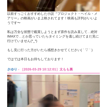
以前すっごくおすすめした小説『プロジェクト・ヘイル・メ
アリー』の映画がいま上映されてます！映画も評判がいいよ
うです〜
私は万全な状態で鑑賞しようとまず原作を読み直して…絶対
IMAXで…とか思っていたらタイミングを逃し続けてまだ見に
行けていません(*_*)
もし見に行った方がいたら感想きかせてください( ´ ▽ ` )
ではでは本日もお待ちしております！
さゆり
- ［2026-03-29 10:12:01］太もも裏