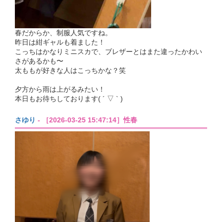
春だからか、制服人気ですね。
昨日は紺ギャルも着ました！
こっちはかなりミニスカで、ブレザーとはまた違ったかわい
さがあるかも〜
太ももが好きな人はこっちかな？笑
夕方から雨は上がるみたい！
本日もお待ちしております( ´ ▽ ` )
さゆり
- ［2026-03-25 15:47:14］性春