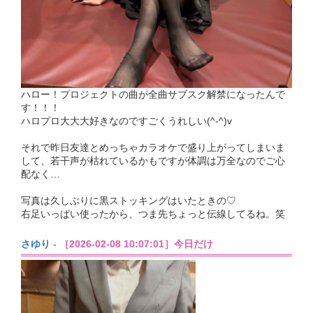
ハロー！プロジェクトの曲が全曲サブスク解禁になったんで
す！！！
ハロプロ大大大好きなのですごくうれしい(^-^)v
それで昨日友達とめっちゃカラオケで盛り上がってしまいま
して、若干声が枯れているかもですが体調は万全なのでご心
配なく…
写真は久しぶりに黒ストッキングはいたときの♡
右足いっぱい使ったから、つま先ちょっと伝線してるね。笑
さゆり
- ［2026-02-08 10:07:01］今日だけ