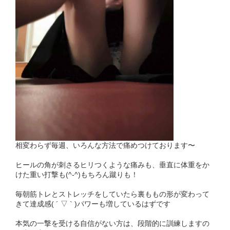
相変わらず毎週、いろんな方法で痛めつけております〜
ヒールの角が刺さるヒリつくような痛みも、垂直に体重をか
けた重い打撃も(^-^)もちろん蹴りも！
毎朝筋トレとストレッチをしていたら裏ももの形が変わって
きて達成感( ´ ▽ ` )パワーも増しているはずです
本気の一撃を受ける自信がない方は、段階的に訓練しますの