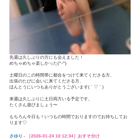
先週は久しぶりの方にも会えました！
めちゃめちゃ楽しかった(^-^)
土曜日のこの時間帯に都合をつけて来てくださる方、
出張のたびに会いに来てくださる方、
ほんとうにいつもありがとうございます( ´ ▽ ` )
来週は久しぶりに土日両方いる予定です。
たくさん遊びましょう〜
もちろん今日も！いつもの時間でおりますのでお待ちしてお
ります♡
さゆり
- ［2026-01-24 10:12:34］おすそ分け