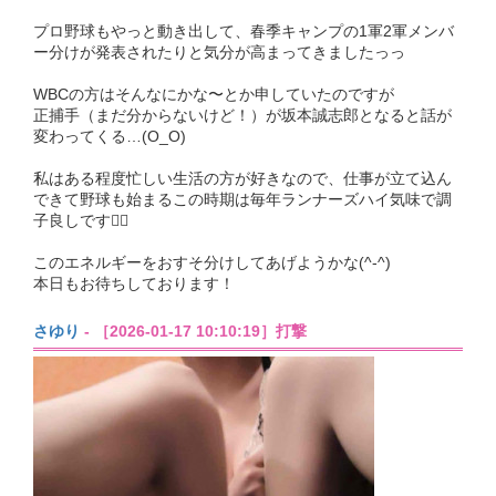
プロ野球もやっと動き出して、春季キャンプの1軍2軍メンバ
ー分けが発表されたりと気分が高まってきましたっっ
WBCの方はそんなにかな〜とか申していたのですが
正捕手（まだ分からないけど！）が坂本誠志郎となると話が
変わってくる…(O_O)
私はある程度忙しい生活の方が好きなので、仕事が立て込ん
できて野球も始まるこの時期は毎年ランナーズハイ気味で調
子良しです🏃‍♀️
このエネルギーをおすそ分けしてあげようかな(^-^)
本日もお待ちしております！
さゆり
- ［2026-01-17 10:10:19］打撃