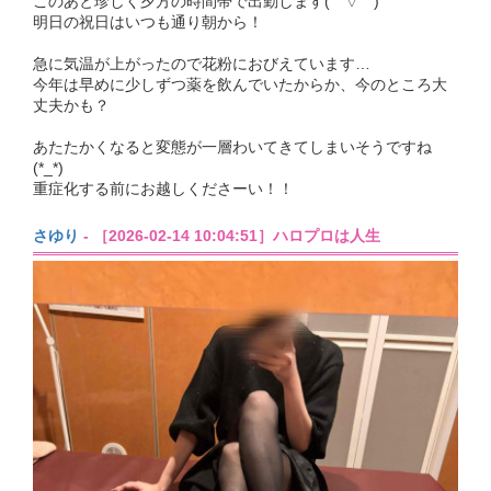
このあと珍しく夕方の時間帯で出勤します( ´ ▽ ` )
明日の祝日はいつも通り朝から！
急に気温が上がったので花粉におびえています…
今年は早めに少しずつ薬を飲んでいたからか、今のところ大
丈夫かも？
あたたかくなると変態が一層わいてきてしまいそうですね
(*_*)
重症化する前にお越しくださーい！！
さゆり
- ［2026-02-14 10:04:51］ハロプロは人生