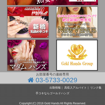
お部屋番号の連絡専用
03-5733-0029
出勤情報
｜
高収入アルバイト
｜
リンク集
手コキならゴールドハンズ
Copyright (C) 2016 Gold Hands All Rights Reserved.