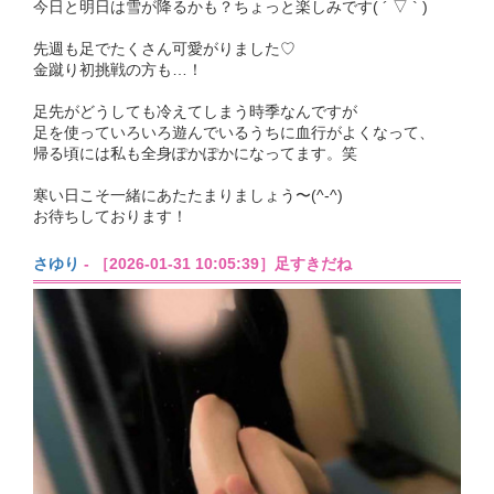
今日と明日は雪が降るかも？ちょっと楽しみです( ´ ▽ ` )
先週も足でたくさん可愛がりました♡
金蹴り初挑戦の方も…！
足先がどうしても冷えてしまう時季なんですが
足を使っていろいろ遊んでいるうちに血行がよくなって、
帰る頃には私も全身ぽかぽかになってます。笑
寒い日こそ一緒にあたたまりましょう〜(^-^)
お待ちしております！
さゆり
- ［2026-01-31 10:05:39］足すきだね