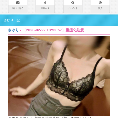
写メ日記
ｺｽﾁｭｰﾑ
イベント
求人
さゆり日記
さゆり
- ［2026-02-22 13:52:57］重症化注意