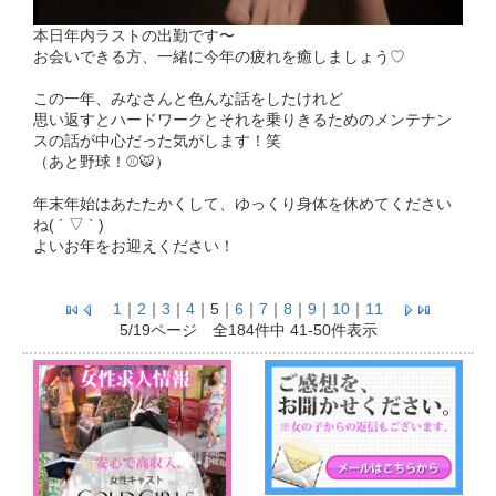
本日年内ラストの出勤です〜
お会いできる方、一緒に今年の疲れを癒しましょう♡
この一年、みなさんと色んな話をしたけれど
思い返すとハードワークとそれを乗りきるためのメンテナン
スの話が中心だった気がします！笑
（あと野球！⚾️🐯）
年末年始はあたたかくして、ゆっくり身体を休めてください
ね( ´ ▽ ` )
よいお年をお迎えください！
1
｜
2
｜
3
｜
4
｜
5
｜
6
｜
7
｜
8
｜
9
｜
10
｜
11
5/19ページ 全184件中 41-50件表示