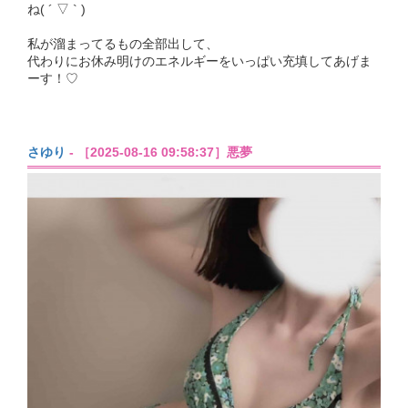
ね( ´ ▽ ` )
私が溜まってるもの全部出して、
代わりにお休み明けのエネルギーをいっぱい充填してあげま
ーす！♡
さゆり
- ［2025-08-16 09:58:37］悪夢