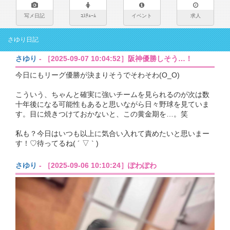
写メ日記
ｺｽﾁｭｰﾑ
イベント
求人
さゆり日記
さゆり
- ［2025-09-07 10:04:52］阪神優勝しそう…！
今日にもリーグ優勝が決まりそうでそわそわ(O_O)
こういう、ちゃんと確実に強いチームを見られるのが次は数
十年後になる可能性もあると思いながら日々野球を見ていま
す。目に焼きつけておかないと、この黄金期を…。笑
私も？今日はいつも以上に気合い入れて責めたいと思いまー
す！♡待ってるね( ´ ▽ ` )
さゆり
- ［2025-09-06 10:10:24］ぽわぽわ