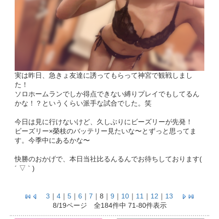
実は昨日、急きょ友達に誘ってもらって神宮で観戦しまし
た！
ソロホームランでしか得点できない縛りプレイでもしてるん
かな！？というくらい派手な試合でした。笑
今日は見に行けないけど、久しぶりにビーズリーが先発！
ビーズリー×榮枝のバッテリー見たいな〜とずっと思ってま
す。今季中にあるかな〜
快勝のおかげで、本日当社比るんるんでお待ちしております(
´ ▽ ` )
3
｜
4
｜
5
｜
6
｜
7
｜
8
｜
9
｜
10
｜
11
｜
12
｜
13
8/19ページ 全184件中 71-80件表示