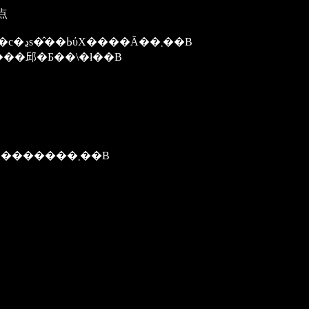
点
���̃y�[�W�́A�S�[���h�n���Y�R���e���c�ڍs�̂��ߕύX����Ă��܂��B
��邱�Ƃ��\�ł��B
���萔�ł����A�u�b�N�}�[�N�ύX�����肢�������܂��B