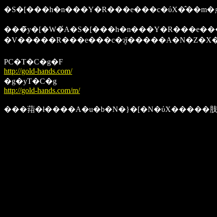
�S�[���h�n���Y�R���e���c�ύX�̂��m�
�V�����R���e���c�ɂ͈ȉ�����A�N�Z�X�
PC�T�C�g�F
http://gold-hands.com/
�g�уT�C�g
http://gold-hands.com/m/