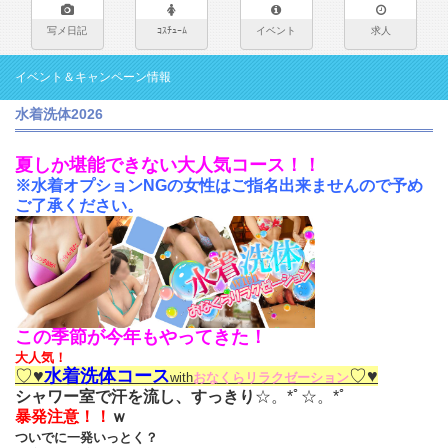
写メ日記
ｺｽﾁｭｰﾑ
イベント
求人
イベント＆キャンペーン情報
水着洗体2026
夏しか堪能できない大人気コース！！
※水着オプションNGの女性はご指名出来ませんので予め
ご了承ください。
この季節が今年もやってきた！
大人気！
♡♥
水着洗体コース
♡♥
with
おなくらリラクゼーション
シャワー室で汗を流し、すっきり
☆。*ﾟ☆。*ﾟ
暴発注意！！
ｗ
ついでに一発いっとく？