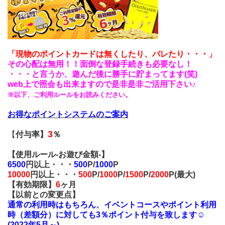
「現物のポイントカードは無くしたり、バレたり・・・」
その心配は無用！！面倒な登録手続きも必要なし！
・・・と言うか、遊んだ後に勝手に貯まってます(笑)
web上で照会も出来ますので是非是非ご活用下さい♪
※以下、ご利用ルールをお読みください。
お得なポイントシステムのご案内
3
【
付与率】
％
【使用ルール
-お遊び金額-
】
6500
円以上・・・
500
P/
1000
P
10000
円以上・・・
500
P
/
1000
P/
1500
P/
2000
P(最大)
【有効期限】
6
ヶ月
【以前との変更点】
通常の利用時はもちろん、イベントコースや
ポイント利用
時（差額分）に対しても3％ポイント付与を致します☺
(2022年5月～)