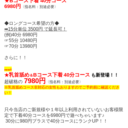
★
Bコース下着
40分コース
6980円
〈指名料：別途必要〉
◆ロングコース希望の方◆
➡15分単位 3500円 で延長可！
(例)40分 6980円
☞55分 10480円
☞70分 13980円
さらに！！
new!!
乳首舐め
Bコース下着
40分コース
★
も新登場！！
＆
7980円
超破格の
〈指名料：別途必要〉
※乳首舐めコース非対応の女性もおりますのでご予約前に確認くださ
い！
只今当店のご新規様や１年以上利用されていないお客様限
定で下着40分コースを6980円で遊べちゃいます♪
30分に980円プラスで40分コースにランクUP！！