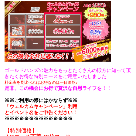
ゴールドハンズの魅力をもっとたくさんの殿方に知って頂
きたくお得な特別コースをご用意いたしました！
料金表を見比べればお得なのは一目瞭然♪
是非、この機会にお得で贅沢な自慰ライフを！！
※※ご利用の際にはかならず
※※
「ウェルカムキャンペーン」利用
とイベント名をご申告ください！
※※
※※
※※
※※
※※
※※
※※
【特別価格】