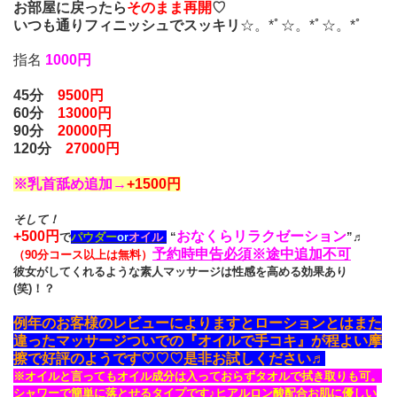
お部屋に戻ったら
そのまま再開
♡
いつも通りフィニッシュでスッキリ
☆。*ﾟ☆。*ﾟ☆。*ﾟ
指名
1000円
45分
9500円
60分
13000円
90分
20000円
120分
27000円
※乳首舐め追加→
+1500円
そして！
+500円
おなくらリラクゼーション
で
パウダー
o
r
オイル
“
”♬
予約時申告必須※途中追加不可
（90分コース以上は無料）
彼女がしてくれるような素人マッサージは性感を高める効果あり
(笑)！？
例年のお客様のレビューによりますとローションとはまた
違ったマッサージついでの『オイルで手コキ』が程よい摩
擦で好評のようです♡♡♡是非お試しください♬
※オイルと言ってもオイル成分は入っておらずタオルで拭き取りも可。
シャワーで簡単に落とせるタイプです♪ヒアルロン酸配合お肌に優しい