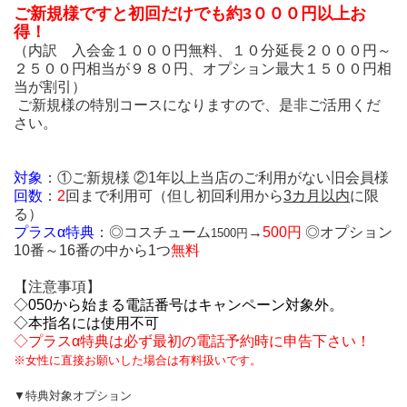
ご新規様ですと初回だけでも約3０００円以上お
得！
（内訳 入会金１０００円無料、１０分延長２０００円～
２５００円相当が９８０円、オプション最大１５００円相
当が割引）
ご新規様の特別コースになりますので、是非ご活用くだ
さい。
対象
：①ご新規様 ②1年以上当店のご利用がない旧会員様
回数
：
2
回まで利用可（但し初回利用から
3カ月以内
に限
る）
プラスα特典
：◎コスチューム
→
500円
◎オプション
1500円
10番～16番の中から1つ
無料
【注意事項】
◇050から始まる電話番号はキャンペーン対象外。
◇本指名には使用不可
◇プラスα特典は必ず最初の電話予約時に申告下さい！
※女性に直接お願いした場合は有料扱いです。
▼特典対象オプション